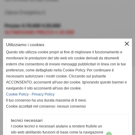
Classe Energetica G.
Prezzo: €.70.000
€.55.000
ULTIMISSIMO PREZZO €.45.000
close
Utilizziamo i cookies
Questo sito utilizza cookie propri al fine di migliorare il funzionamento e
monitorare le prestazioni del sito web e/o cookie derivati da strumenti
esterni che consentono di inviare messaggi pubblicitari in linea con le tue
preferenze, come dettagliato nella Cookie Policy. Per continuare è
Mercato Immobiliare Group
necessario autorizzare i nostri cookie. Cliccando sul pulsante
ACCONSENTO, acconsenti all'uso dei cookie. Ignorando questo banner e
Via XX Settembre, 55 - Vittoria (RG)
navigando il sito acconsenti all'uso dei cookie.
Cookie Policy
-
Privacy Policy
Telefono: 0932.863938
Il tuo consenso ha una durata massima di 6 mesi.
Cookie accettati nel consenso: nessun consenso
Cellulare: 338.1248064
tecnici necessari
Email: 3381248064@libero.it
I cookie tecnici e necessari aiutano a rendere fruibile un
sito web abilitando funzioni di base come la navigazione