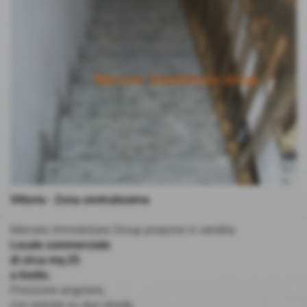
Vittoria - Zona centralissima
Mercato Immobiliare Group propone in vendita
Locale commerciale
di circa mq.35
a livello.
Posizione angolare,
con entrate su due strade.